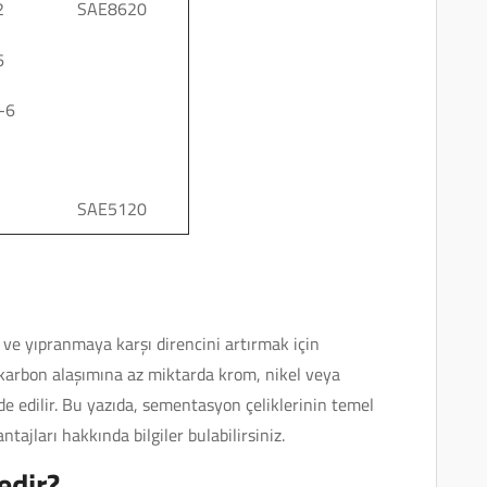
2
SAE8620
6
-6
SAE5120
ve yıpranmaya karşı direncini artırmak için
 karbon alaşımına az miktarda krom, nikel veya
e edilir. Bu yazıda, sementasyon çeliklerinin temel
antajları hakkında bilgiler bulabilirsiniz.
edir?