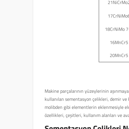
21NiCrMo
17CrNiMo
18CrNiMo 7
16MnCr5
20MnCr5
Makine parçalarının yüzeylerinin aşınmaya 
kullanılan sementasyon çelikleri, demir ve
molibden gibi elementlerin eklenmesiyle eld
özellikleri, çeşitleri, kullanım alanları ve av
Sementasyon Çelikleri N