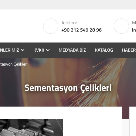
Telefon:
Ma
+90 212 549 28 96
i
NLERIMIZ
KVKK
MEDYADA BIZ
KATALOG
HABER
asyon Çelikleri
Sementasyon Çelikleri