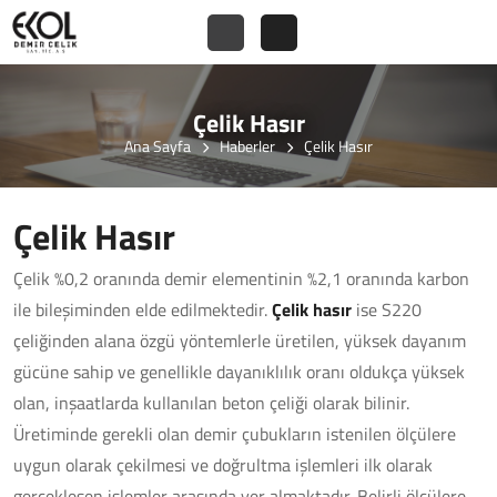
Çelik Hasır
Ana Sayfa
Haberler
Çelik Hasır
Çelik Hasır
Çelik %0,2 oranında demir elementinin %2,1 oranında karbon
ile bileşiminden elde edilmektedir.
Çelik hasır
ise S220
çeliğinden alana özgü yöntemlerle üretilen, yüksek dayanım
gücüne sahip ve genellikle dayanıklılık oranı oldukça yüksek
olan, inşaatlarda kullanılan beton çeliği olarak bilinir.
Üretiminde gerekli olan demir çubukların istenilen ölçülere
uygun olarak çekilmesi ve doğrultma işlemleri ilk olarak
gerçekleşen işlemler arasında yer almaktadır. Belirli ölçülere