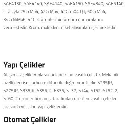
SAE4130, SAE4140, SAE4140, SAE4150, SAE4340, SAE5140
sırasıyla 25CrMo4, 42CrMo4, 42Crm04 QT, 50CrMo4,
34CrNiMo6, 41Cr4 ürünlerinin üretim numaralarını
vermektedir. Krom, molibden, nikel alaşımları içermektedir.
Yapı Çelikler
Alaşımsız çelikler olarak adlandırılan vasıflı çeliktir. Mekanik
özellikleri ise karbon miktarı ile doğru orantılıdır. S235JR,
S275JR, S335JR, S355JO, E335, ST37, ST44, ST52, ST52-2,
ST60-2 ürünler firmamız tarafından üretilen vasıflı çelikler
arasında yer alan yapı çelikleridir.
Otomat Çelikler